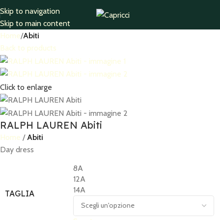
Skip to navigation
Skip to main content
Home
Abiti
Back to products
Click to enlarge
RALPH LAUREN Abiti
Home
Abiti
Day dress
8A
12A
14A
TAGLIA