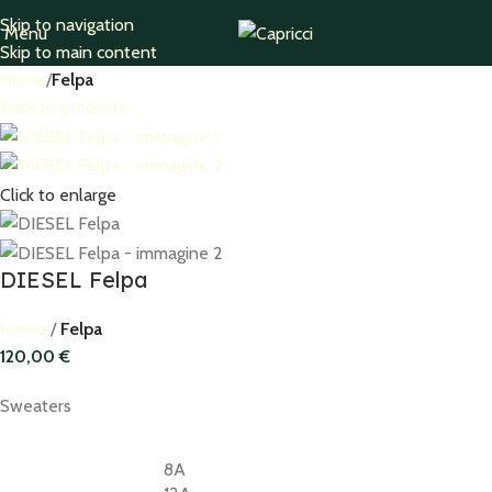
Skip to navigation
Menu
Skip to main content
Home
Felpa
Back to products
Click to enlarge
DIESEL Felpa
Home
Felpa
120,00
€
Sweaters
8A