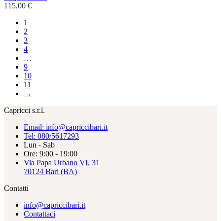
115,00
€
1
2
3
4
…
9
10
11
→
Capricci s.r.l.
Email: info@capriccibari.it
Tel: 080/5617293
Lun - Sab
Ore: 9:00 - 19:00
Via Papa Urbano VI, 31
70124 Bari (BA)
Contatti
info@capriccibari.it
Contattaci