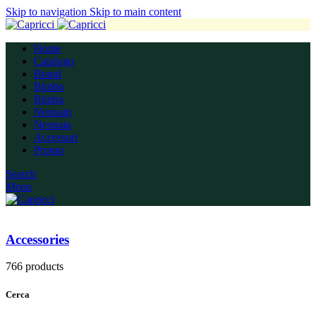
Skip to navigation
Skip to main content
Home
Catalogo
Brand
Bimbo
Bimba
Neonato
Neonata
Accessori
Promo
Search
Menu
Accessories
766 products
Cerca