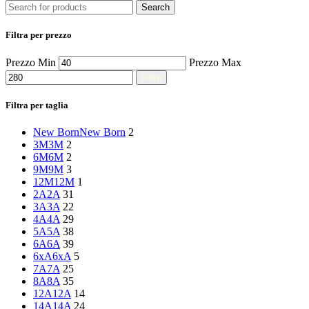
Search
Filtra per prezzo
Prezzo Min
Prezzo Max
Filtra
Filtra per taglia
New Born
New Born
2
3M
3M
2
6M
6M
2
9M
9M
3
12M
12M
1
2A
2A
31
3A
3A
22
4A
4A
29
5A
5A
38
6A
6A
39
6xA
6xA
5
7A
7A
25
8A
8A
35
12A
12A
14
14A
14A
24