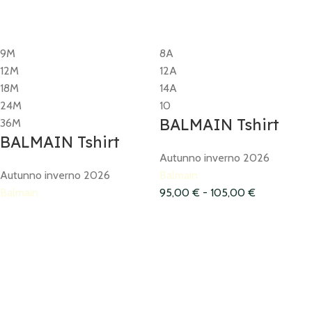
9M
8A
12M
12A
18M
14A
24M
10
BALMAIN Tshirt
36M
BALMAIN Tshirt
Autunno inverno 2026
Autunno inverno 2026
Balmain
Balmain
95,00
€
-
105,00
€
145,00
€
8A
9M
13A
12M