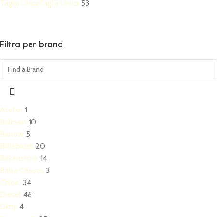
Taglia Unica
Taglia Unica
53
Filtra per brand
Atelier
1
Balmain
10
Barrow
5
Billieblush
20
Birkenstock
14
Bobo Choses
3
Chloe'
34
Diesel
48
Dkny
4