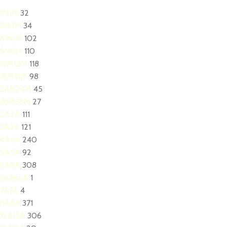
1M
1M
32
3M
3M
34
6M
6M
102
9M
9M
110
12M
12M
118
18M
18M
98
24M
24M
45
36M
36M
27
2A
2A
111
3A
3A
121
4A
4A
240
5A
5A
92
6A
6A
308
6xA
6xA
1
7A
7A
4
8A
8A
371
12A
12A
306