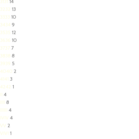
31
31
14
32
32
13
33
33
10
34
34
9
35
35
12
36
36
10
37
37
7
38
38
8
39
39
5
40
40
2
41
41
3
42
42
1
I
I
4
II
II
8
III
III
4
IV
IV
4
V
V
2
VI
VI
1