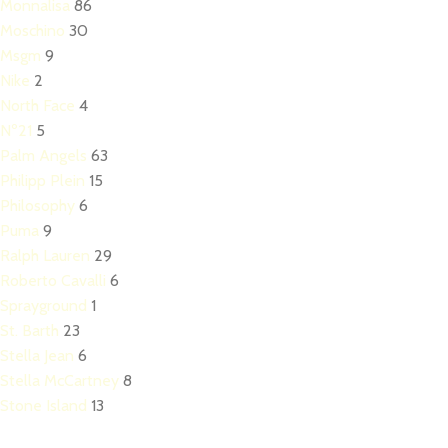
Monnalisa
86
Moschino
30
Msgm
9
Nike
2
North Face
4
Nº21
5
Palm Angels
63
Philipp Plein
15
Philosophy
6
Puma
9
Ralph Lauren
29
Roberto Cavalli
6
Sprayground
1
St. Barth
23
Stella Jean
6
Stella McCartney
8
Stone Island
13