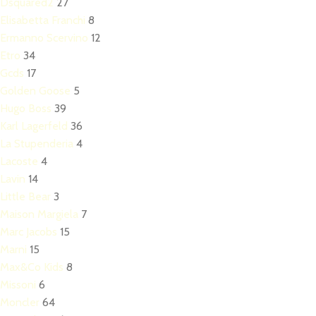
Dsquared2
27
Elisabetta Franchi
8
Ermanno Scervino
12
Etro
34
Gcds
17
Golden Goose
5
Hugo Boss
39
Karl Lagerfeld
36
La Stupenderia
4
Lacoste
4
Lavin
14
Little Bear
3
Maison Margiela
7
Marc Jacobs
15
Marni
15
Max&Co Kids
8
Missoni
6
Moncler
64