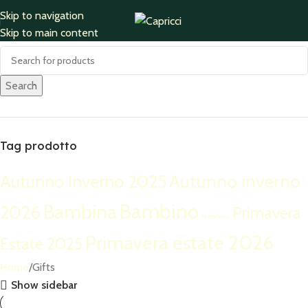
Skip to navigation
Cerca
Skip to main content
ACCESSORIES
770 products
Search
Tag prodotto
Autunno inverno
Autunno Inverno 2025
Bambino
Bambina
2026
Primavera
Neonato
Primavera estate 2026
Estate 2025
Home
Gifts
Show sidebar