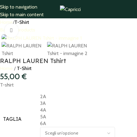
Skip to navigation
Skip to main content
Home
T-Shirt
Back to products
Click to enlarge
RALPH LAUREN Tshirt
Home
T-Shirt
55,00
€
T-shirt
2A
3A
4A
5A
TAGLIA
6A