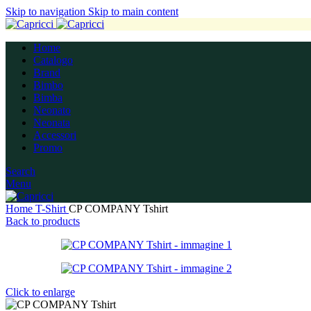
Skip to navigation
Skip to main content
Home
Catalogo
Brand
Bimbo
Bimba
Neonato
Neonata
Accessori
Promo
Search
Menu
Home
T-Shirt
CP COMPANY Tshirt
Back to products
Click to enlarge