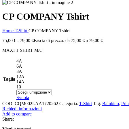
CP COMPANY Tshirt
Home
T-Shirt
CP COMPANY Tshirt
75,00
€
-
79,00
€
Fascia di prezzo: da 75,00 € a 79,00 €
MAXI T-SHIRT M/C
4A
6A
8A
12A
Taglia
14A
10
Svuota
COD:
CQM002LAA1720262
Categoria:
T-Shirt
Tag:
Bambino
,
Pri
Richiedi informazioni
Add to compare
Share:
Vieni a
trovarci