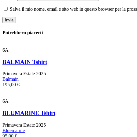
Salva il mio nome, email e sito web in questo browser per la pro
Potrebbero piacerti
Questo
6A
prodotto
ha
BALMAIN Tshirt
più
varianti.
Primavera Estate 2025
Le
Balmain
opzioni
195,00
€
possono
essere
scelte
Questo
6A
nella
prodotto
pagina
ha
BLUMARINE Tshirt
del
più
prodotto
varianti.
Primavera Estate 2025
Le
Bluemarine
opzioni
95,00
€