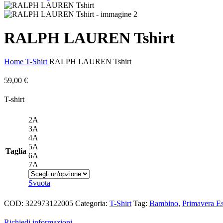
RALPH LAUREN Tshirt
Home
T-Shirt
RALPH LAUREN Tshirt
59,00
€
T-shirt
2A
3A
4A
5A
Taglia
6A
7A
Svuota
COD:
322973122005
Categoria:
T-Shirt
Tag:
Bambino
,
Primavera Es
Richiedi informazioni