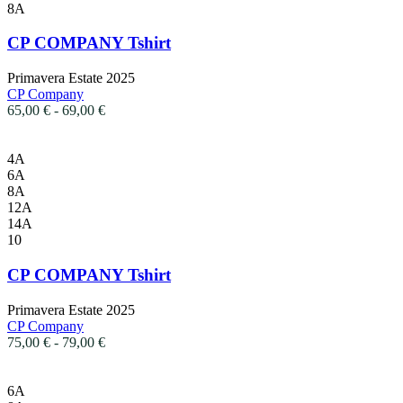
del
ha
8A
prodotto
più
varianti.
CP COMPANY Tshirt
Le
opzioni
Primavera Estate 2025
possono
CP Company
essere
Fascia
65,00
€
-
69,00
€
scelte
di
nella
prezzo:
pagina
Questo
da
4A
del
prodotto
65,00 €
6A
prodotto
ha
a
8A
più
69,00 €
12A
varianti.
14A
Le
10
opzioni
possono
CP COMPANY Tshirt
essere
scelte
Primavera Estate 2025
nella
CP Company
pagina
Fascia
75,00
€
-
79,00
€
del
di
prodotto
prezzo:
Questo
da
6A