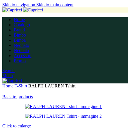
Skip to navigation
Skip to main content
Home
Catalogo
Brand
Bimbo
Bimba
Neonato
Neonata
Accessori
Promo
Search
Menu
Home
T-Shirt
RALPH LAUREN Tshirt
Back to products
Click to enlarge