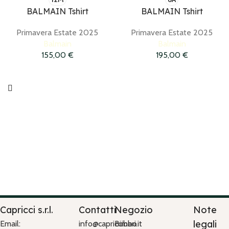
BALMAIN Tshirt
BALMAIN Tshirt
Primavera Estate 2025
Primavera Estate 2025
Balmain
Balmain
155,00
€
195,00
€
Capricci s.r.l.
Contatti
Negozio
Note
legali
Email:
info@capriccibari.it
Bimbo