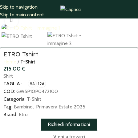
Skip to navigation
Home
T-Shirt
Skip to main content
Click to enlarge
ETRO Tshirt
Home
T-Shirt
215,00
€
Shirt
TAGLIA
8A
12A
COD:
GW5P10P0472100
Categoria:
T-Shirt
Tag:
Bambino
,
Primavera Estate 2025
Brand:
Etro
Richiedi informazioni
Vieni a
trovarci