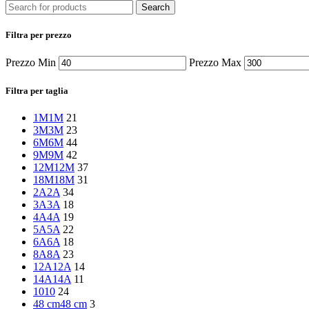
Search
Filtra per prezzo
Prezzo Min
Prezzo Max
Filtra per taglia
1M
1M
21
3M
3M
23
6M
6M
44
9M
9M
42
12M
12M
37
18M
18M
31
2A
2A
34
3A
3A
18
4A
4A
19
5A
5A
22
6A
6A
18
8A
8A
23
12A
12A
14
14A
14A
11
10
10
24
48 cm
48 cm
3