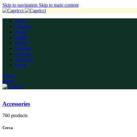
Skip to navigation
Skip to main content
Home
Catalogo
Brand
Bimbo
Bimba
Neonato
Neonata
Accessori
Promo
Search
Menu
Accessories
760 products
Cerca