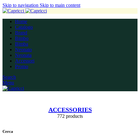
Skip to navigation
Skip to main content
Home
Catalogo
Brand
Bimbo
Bimba
Neonato
Neonata
Accessori
Promo
Search
Menu
ACCESSORIES
772 products
Cerca