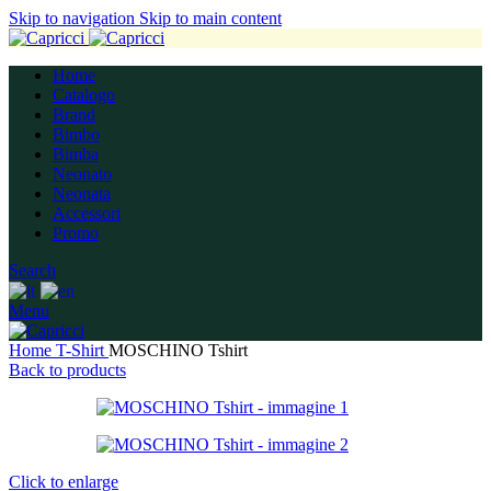
Skip to navigation
Skip to main content
Home
Catalogo
Brand
Bimbo
Bimba
Neonato
Neonata
Accessori
Promo
Search
Menu
Home
T-Shirt
MOSCHINO Tshirt
Back to products
Click to enlarge