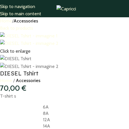
Skip to navigation
Skip to main content
Home
Accessories
Back to products
Click to enlarge
DIESEL Tshirt
Home
Accessories
70,00
€
T-shirt s
6A
8A
12A
14A