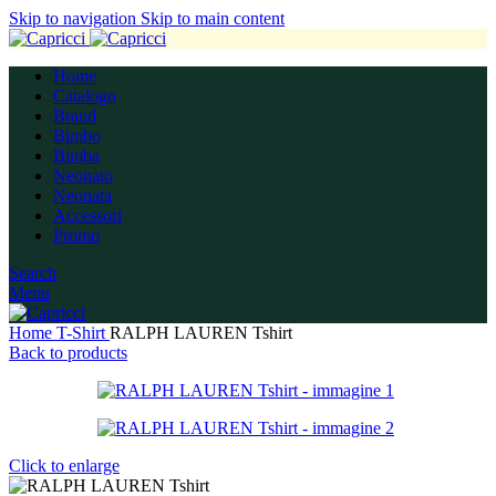
Skip to navigation
Skip to main content
Home
Catalogo
Brand
Bimbo
Bimba
Neonato
Neonata
Accessori
Promo
Search
Menu
Home
T-Shirt
RALPH LAUREN Tshirt
Back to products
Click to enlarge