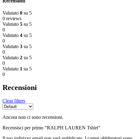
Recensioni
Valutato
0
su 5
0 reviews
Valutato
5
su 5
0
Valutato
4
su 5
0
Valutato
3
su 5
0
Valutato
2
su 5
0
Valutato
1
su 5
0
Recensioni
Clear filters
Ancora non ci sono recensioni.
Recensisci per primo “RALPH LAUREN Tshirt”
Il tuo indirizzo email non sarà pubblicato.
I campi obbligatori sono