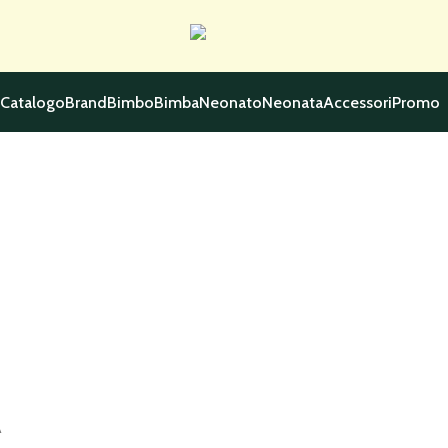
Catalogo
Brand
Bimbo
Bimba
Neonato
Neonata
Accessori
Promo
A