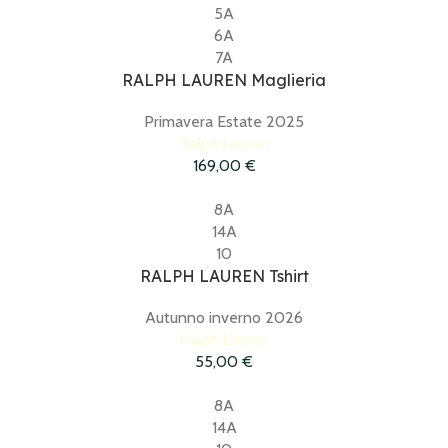
5A
6A
7A
RALPH LAUREN Maglieria
Primavera Estate 2025
Ralph Lauren
169,00
€
8A
14A
10
RALPH LAUREN Tshirt
Autunno inverno 2026
Ralph Lauren
55,00
€
8A
14A