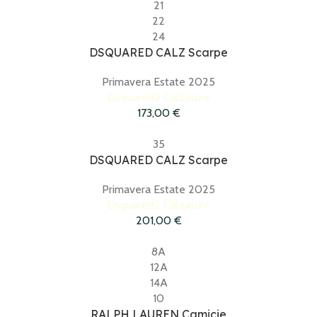
21
22
24
DSQUARED CALZ Scarpe
Primavera Estate 2025
Dsquared2 Calzature
173,00
€
35
DSQUARED CALZ Scarpe
Primavera Estate 2025
Dsquared2 Calzature
201,00
€
8A
12A
14A
10
RALPH LAUREN Camicie