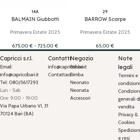
14A
29
BALMAIN Giubbotti
BARROW Scarpe
Primavera Estate 2025
Primavera Estate 2025
Balmain
Barrow
675,00
€
-
725,00
€
65,00
€
Capricci s.r.l.
Contatti
Negozio
Note
legali
Email:
info@capriccibari.it
Bimbo
info@capriccibari.it
Contattaci
Bimba
Termini e
Tel: 080/5617293
Neonato
condizioni
Lun - Sab
Neonata
Condizion
Ore: 9:00 - 19:00
Accessori
generali d
Via Papa Urbano VI, 31
vendita
70124 Bari (BA)
Privacy &
Cookies
Spedizion
e resi