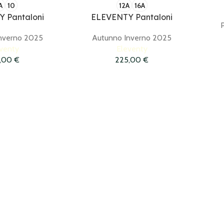
A
10
12A
16A
 Pantaloni
ELEVENTY Pantaloni
nverno 2025
Autunno Inverno 2025
venty
Eleventy
0,00
€
225,00
€