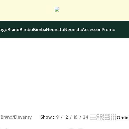
logo
Brand
Bimbo
Bimba
Neonato
Neonata
Accessori
Promo
 Brand
Eleventy
Show
9
12
18
24