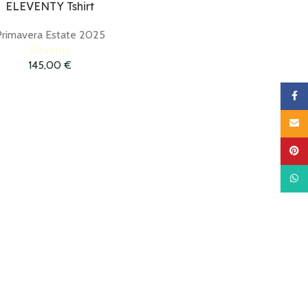
ELEVENTY Tshirt
Primavera Estate 2025
Eleventy
145,00
€
Faceb
Email
Pinter
What