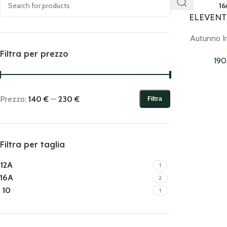
16
ELEVENTY
Autunno I
Ele
Filtra per prezzo
19
Prezzo:
140 €
—
230 €
Filtra
Filtra per taglia
12A
1
16A
2
10
1