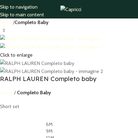
Skip to navigation
Skip to main content
Home
Completo Baby
Click to enlarge
RALPH LAUREN Completo baby
Home
Completo Baby
Short set
6M
9M
12M