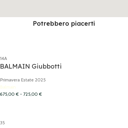
Potrebbero piacerti
14A
BALMAIN Giubbotti
Primavera Estate 2025
Balmain
675,00
€
-
725,00
€
35