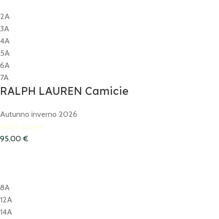
2A
3A
4A
5A
6A
7A
RALPH LAUREN Camicie
Autunno inverno 2026
Ralph Lauren
95,00
€
8A
12A
14A