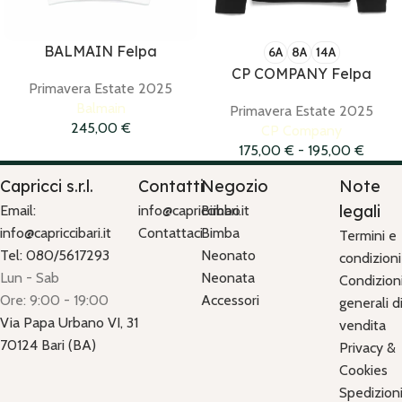
BALMAIN Felpa
6A
8A
14A
CP COMPANY Felpa
Primavera Estate 2025
Balmain
Primavera Estate 2025
245,00
€
CP Company
175,00
€
-
195,00
€
Capricci s.r.l.
Contatti
Negozio
Note
legali
Email:
info@capriccibari.it
Bimbo
info@capriccibari.it
Contattaci
Bimba
Termini e
Tel: 080/5617293
Neonato
condizioni
Lun - Sab
Neonata
Condizion
Ore: 9:00 - 19:00
Accessori
generali d
Via Papa Urbano VI, 31
vendita
70124 Bari (BA)
Privacy &
Cookies
Spedizion