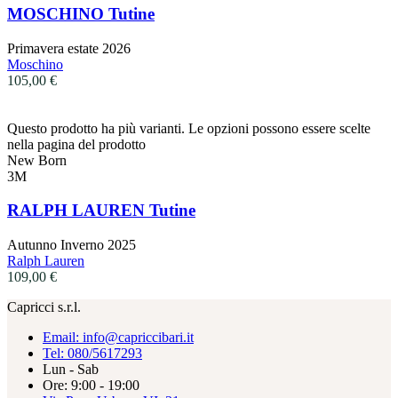
MOSCHINO Tutine
Primavera estate 2026
Moschino
105,00
€
Questo prodotto ha più varianti. Le opzioni possono essere scelte
nella pagina del prodotto
New Born
3M
RALPH LAUREN Tutine
Autunno Inverno 2025
Ralph Lauren
109,00
€
Capricci s.r.l.
Email: info@capriccibari.it
Tel: 080/5617293
Lun - Sab
Ore: 9:00 - 19:00