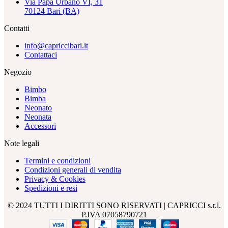
Via Papa Urbano VI, 31
70124 Bari (BA)
Contatti
info@capriccibari.it
Contattaci
Negozio
Bimbo
Bimba
Neonato
Neonata
Accessori
Note legali
Termini e condizioni
Condizioni generali di vendita
Privacy & Cookies
Spedizioni e resi
© 2024 TUTTI I DIRITTI SONO RISERVATI | CAPRICCI s.r.l.
P.IVA 07058790721