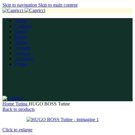
Skip to navigation
Skip to main content
Home
Catalogo
Brand
Bimbo
Bimba
Neonato
Neonata
Accessori
Promo
Home
Tutina
HUGO BOSS Tutine
Back to products
Click to enlarge