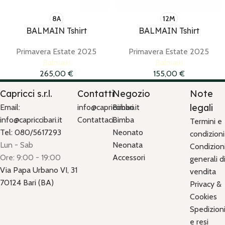
8A
12M
BALMAIN Tshirt
BALMAIN Tshirt
Primavera Estate 2025
Primavera Estate 2025
Balmain
Balmain
265,00
€
155,00
€
Capricci s.r.l.
Contatti
Negozio
Note
legali
Email:
info@capriccibari.it
Bimbo
info@capriccibari.it
Contattaci
Bimba
Termini e
Tel: 080/5617293
Neonato
condizioni
Lun - Sab
Neonata
Condizion
Ore: 9:00 - 19:00
Accessori
generali d
Via Papa Urbano VI, 31
vendita
70124 Bari (BA)
Privacy &
Cookies
Spedizion
e resi