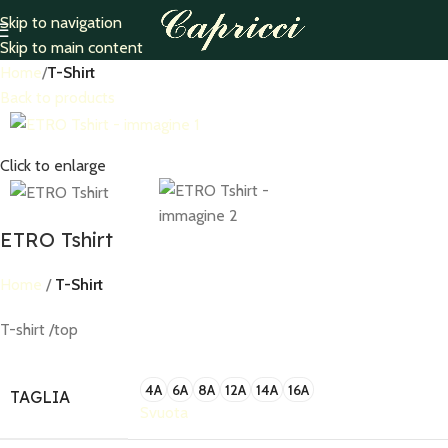
Skip to navigation
Skip to main content
Home
T-Shirt
Back to products
Click to enlarge
ETRO Tshirt
Home
T-Shirt
T-shirt /top
4A
6A
8A
12A
14A
16A
TAGLIA
Svuota