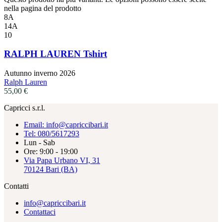
nella pagina del prodotto
8A
14A
10
RALPH LAUREN Tshirt
Autunno inverno 2026
Ralph Lauren
55,00
€
Capricci s.r.l.
Email: info@capriccibari.it
Tel: 080/5617293
Lun - Sab
Ore: 9:00 - 19:00
Via Papa Urbano VI, 31
70124 Bari (BA)
Contatti
info@capriccibari.it
Contattaci