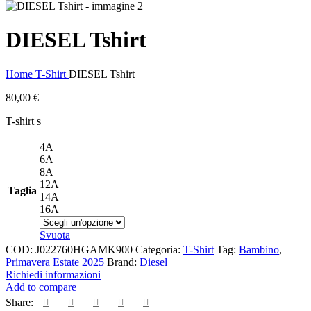
DIESEL Tshirt
Home
T-Shirt
DIESEL Tshirt
80,00
€
T-shirt s
4A
6A
8A
12A
Taglia
14A
16A
Svuota
COD:
J022760HGAMK900
Categoria:
T-Shirt
Tag:
Bambino
,
Primavera Estate 2025
Brand:
Diesel
Richiedi informazioni
Add to compare
Share: