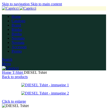
Skip to navigation
Skip to main content
Home
Catalogo
Brand
Bimbo
Bimba
Neonato
Neonata
Accessori
Promo
Search
Menu
Home
T-Shirt
DIESEL Tshirt
Back to products
Click to enlarge