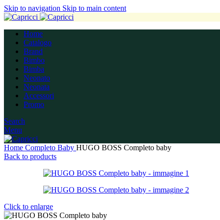
Skip to navigation
Skip to main content
Home
Catalogo
Brand
Bimbo
Bimba
Neonato
Neonata
Accessori
Promo
Search
Menu
Home
Completo Baby
HUGO BOSS Completo baby
Back to products
Click to enlarge