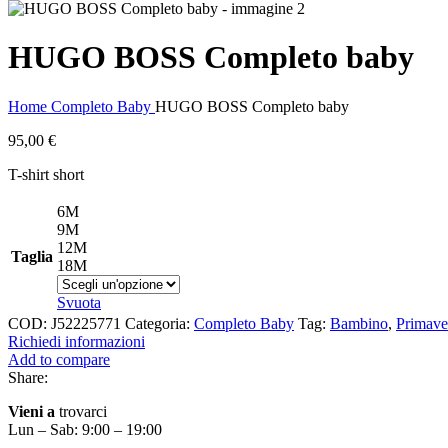
HUGO BOSS Completo baby
Home
Completo Baby
HUGO BOSS Completo baby
95,00
€
T-shirt short
6M
9M
12M
Taglia
18M
Svuota
COD:
J52225771
Categoria:
Completo Baby
Tag:
Bambino
,
Primave
Richiedi informazioni
Add to compare
Share:
Vieni a
trovarci
Lun – Sab: 9:00 – 19:00