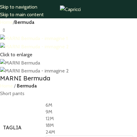
Skip to navigation
Skip to main content
Home
Bermuda
Click to enlarge
MARNI Bermuda
Home
Bermuda
Short pants
6M
9M
12M
18M
TAGLIA
24M