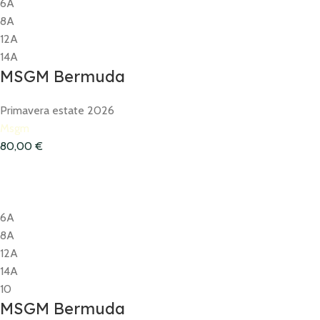
6A
8A
12A
14A
MSGM Bermuda
Primavera estate 2026
Msgm
80,00
€
6A
8A
12A
14A
10
MSGM Bermuda