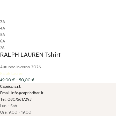
2A
4A
5A
6A
7A
RALPH LAUREN Tshirt
Autunno inverno 2026
Ralph Lauren
49,00
€
-
50,00
€
Capricci s.r.l.
Email: info@capriccibari.it
Tel: 080/5617293
Lun - Sab
Ore: 9:00 - 19:00