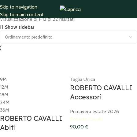
Skip to navigation
Accessories
Home
Prodotto Brand
Roberto Cavalli
Skip to main content
Visualizzazione di 1-12 di 22 risultati
773 products
Show sidebar
9M
Taglia Unica
ROBERTO CAVALLI
12M
18M
Accessori
24M
36M
Primavera estate 2026
ROBERTO CAVALLI
Roberto Cavalli
Abiti
90,00
€