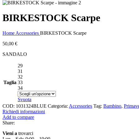
BIRKESTOCK Scarpe
Home
Accessories
BIRKESTOCK Scarpe
50,00
€
SANDALO
29
31
32
Taglia
33
34
Svuota
COD:
1031324BLUE
Categoria:
Accessories
Tag:
Bambino
,
Primave
Richiedi informazioni
Add to compare
Share:
Vieni a
trovarci
Lun – Sab: 9:00 – 19:00