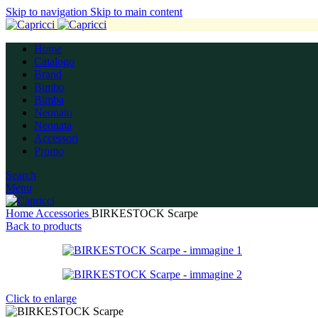
Skip to navigation
Skip to main content
Home
Catalogo
Brand
Bimbo
Bimba
Neonato
Neonata
Accessori
Promo
Search
Menu
Home
Accessories
BIRKESTOCK Scarpe
Back to products
Click to enlarge