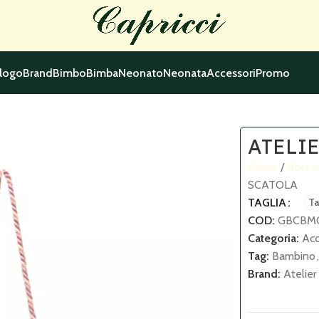
logo
Brand
Bimbo
Bimba
Neonato
Neonata
Accessori
Promo
ATELIE
Home
Acces
SCATOLA
TAGLIA
Ta
COD:
GBCBM
Categoria:
Acc
Tag:
Bambino
,
Brand:
Atelier