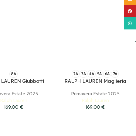
Pinter
What
8A
2A
3A
4A
5A
6A
7A
LAUREN Giubbotti
RALPH LAUREN Maglieria
avera Estate 2025
Primavera Estate 2025
Ralph Lauren
Ralph Lauren
169,00
€
169,00
€