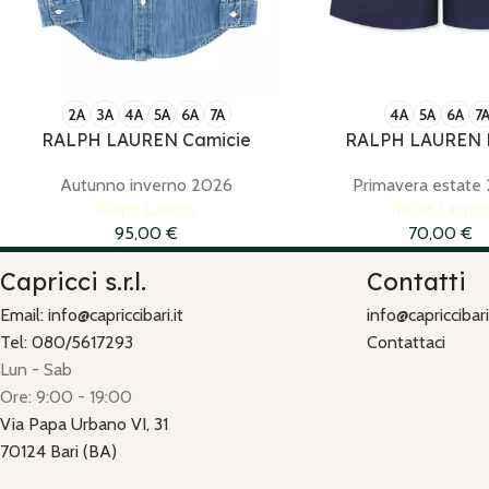
2A
3A
4A
5A
6A
7A
4A
5A
6A
7
RALPH LAUREN Camicie
RALPH LAUREN 
Autunno inverno 2026
Primavera estate
Ralph Lauren
Ralph Laure
95,00
€
70,00
€
Capricci s.r.l.
Contatti
Email: info@capriccibari.it
info@capriccibari.
Tel: 080/5617293
Contattaci
Lun - Sab
Ore: 9:00 - 19:00
Via Papa Urbano VI, 31
70124 Bari (BA)