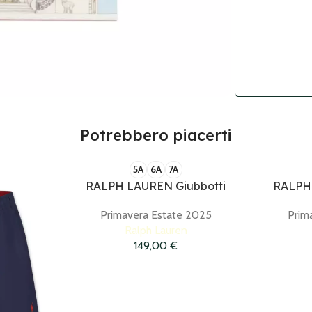
Potrebbero piacerti
5A
6A
7A
RALPH LAUREN Giubbotti
RALPH 
Primavera Estate 2025
Prim
Ralph Lauren
149,00
€