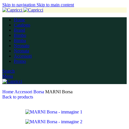
Skip to navigation
Skip to main content
Home
Catalogo
Brand
Bimbo
Bimba
Neonato
Neonata
Accessori
Promo
Search
Menu
Home
Accessori
Borsa
MARNI Borsa
Back to products