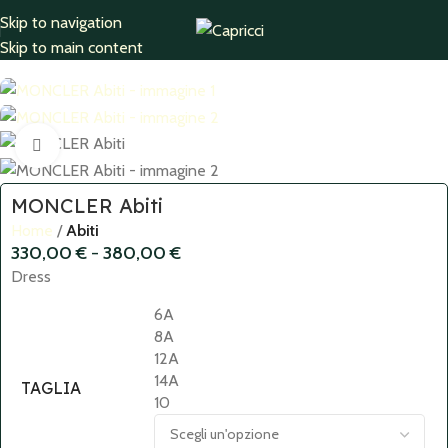
Skip to navigation
Home
Abiti
Skip to main content
Click to enlarge
MONCLER Abiti
Home
Abiti
330,00
€
-
380,00
€
Dress
6A
8A
12A
14A
TAGLIA
10