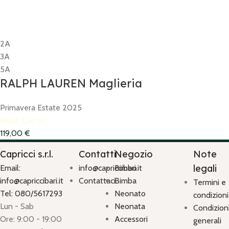
2A
3A
5A
RALPH LAUREN Maglieria
Primavera Estate 2025
Ralph Lauren
119,00
€
Capricci s.r.l.
Contatti
Negozio
Note
legali
Email:
info@capriccibari.it
Bimbo
info@capriccibari.it
Contattaci
Bimba
Termini e
Tel: 080/5617293
Neonato
condizioni
Lun - Sab
Neonata
Condizion
Ore: 9:00 - 19:00
Accessori
generali