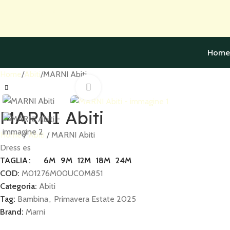
Skip to navigation
Skip to main content
Home
Home
Abiti
MARNI Abiti
Click to enlarge
MARNI Abiti
Home
Abiti
MARNI Abiti
Dress es
6M
9M
12M
18M
24M
TAGLIA
COD:
M01276M00UC0M851
Categoria:
Abiti
Tag:
Bambina
,
Primavera Estate 2025
Brand:
Marni