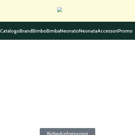
Catalogo
Brand
Bimbo
Bimba
Neonato
Neonata
Accessori
Promo
Richiedi informazioni