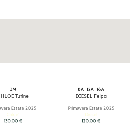
3M
8A
12A
16A
HLOE Tutine
DIESEL Felpa
avera Estate 2025
Primavera Estate 2025
Chloe'
Diesel
130,00
€
120,00
€