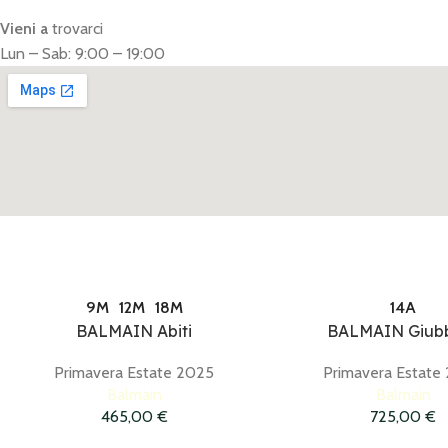
Vieni a
trovarci
Lun – Sab: 9:00 – 19:00
9M
12M
18M
14A
BALMAIN Abiti
BALMAIN Giubb
Primavera Estate 2025
Primavera Estate
Balmain
Balmain
465,00
€
725,00
€