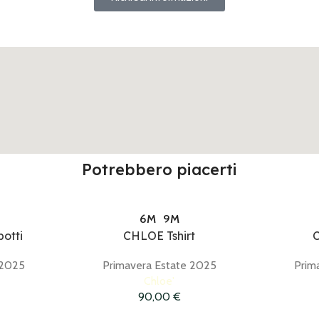
Potrebbero piacerti
6M
9M
otti
CHLOE Tshirt
C
 2025
Primavera Estate 2025
Prim
Chloe'
90,00
€