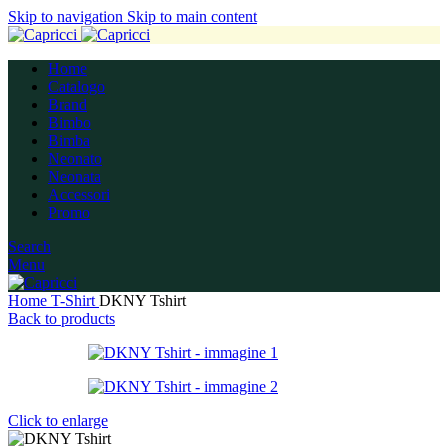
Skip to navigation
Skip to main content
Home
Catalogo
Brand
Bimbo
Bimba
Neonato
Neonata
Accessori
Promo
Search
Menu
Home
T-Shirt
DKNY Tshirt
Back to products
Click to enlarge