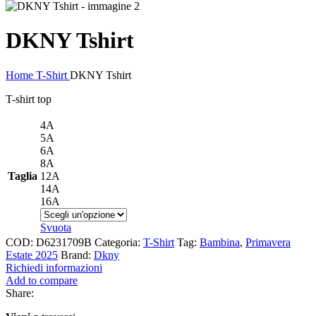
DKNY Tshirt
Home
T-Shirt
DKNY Tshirt
T-shirt top
4A
5A
6A
8A
Taglia
12A
14A
16A
Svuota
COD:
D6231709B
Categoria:
T-Shirt
Tag:
Bambina
,
Primavera
Estate 2025
Brand:
Dkny
Richiedi informazioni
Add to compare
Share: