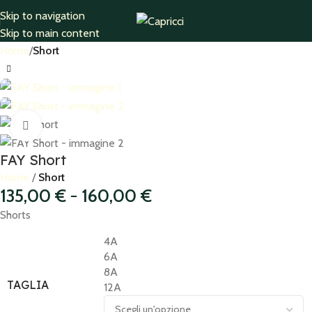
Skip to navigation
Skip to main content
Home
Short
Click to enlarge
FAY Short
Home
Short
135,00
€
-
160,00
€
Shorts
4A
6A
8A
TAGLIA
12A