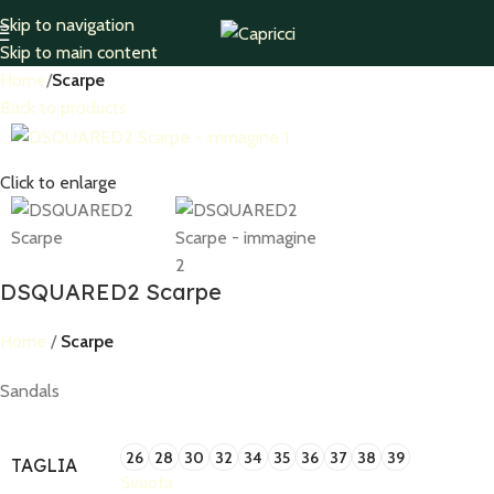
Skip to navigation
Skip to main content
Home
Scarpe
Back to products
Click to enlarge
DSQUARED2 Scarpe
Home
Scarpe
Sandals
26
28
30
32
34
35
36
37
38
39
TAGLIA
Svuota