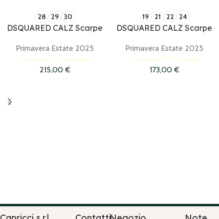
28
29
30
19
21
22
24
DSQUARED CALZ Scarpe
DSQUARED CALZ Scarpe
Primavera Estate 2025
Primavera Estate 2025
Dsquared2 Calzature
Dsquared2 Calzature
215,00
€
173,00
€
Capricci s.r.l.
Contatti
Negozio
Note