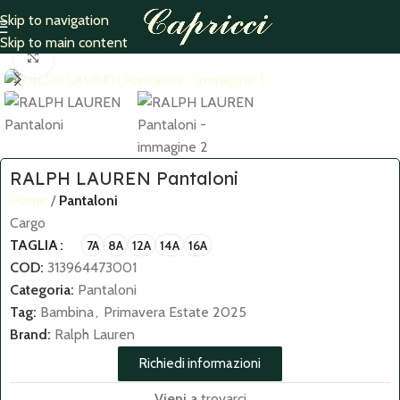
Skip to navigation
Home
Pantaloni
Skip to main content
Click to enlarge
RALPH LAUREN Pantaloni
Home
Pantaloni
Cargo
TAGLIA
7A
8A
12A
14A
16A
COD:
313964473001
Categoria:
Pantaloni
Tag:
Bambina
,
Primavera Estate 2025
Brand:
Ralph Lauren
Richiedi informazioni
Vieni a
trovarci