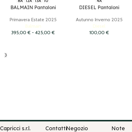
8A
12A
13A
10
4A
BALMAIN Pantaloni
DIESEL Pantaloni
Primavera Estate 2025
Autunno Inverno 2025
Balmain
Diesel
395,00
€
-
425,00
€
100,00
€
Capricci s.r.l.
Contatti
Negozio
Note