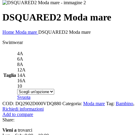
DSQUARED2 Moda mare
Home
Moda mare
DSQUARED2 Moda mare
Swimwear
4A
6A
8A
12A
Taglia
14A
16A
10
Svuota
COD:
DQ2902D000VDQ880
Categoria:
Moda mare
Tag:
Bambino
,
Richiedi informazioni
Add to compare
Share:
Vieni a
trovarci