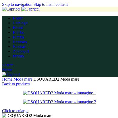
Skip to navigation
Skip to main content
Home
Catalogo
Brand
Bimbo
Bimba
Neonato
Neonata
Accessori
Promo
Search
Menu
Home
Moda mare
DSQUARED2 Moda mare
Back to products
Click to enlarge