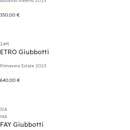
Autunno Inverno 2025
Dsquared2
350,00
€
24M
ETRO Giubbotti
Primavera Estate 2025
Etro
640,00
€
12A
14A
FAY Giubbotti