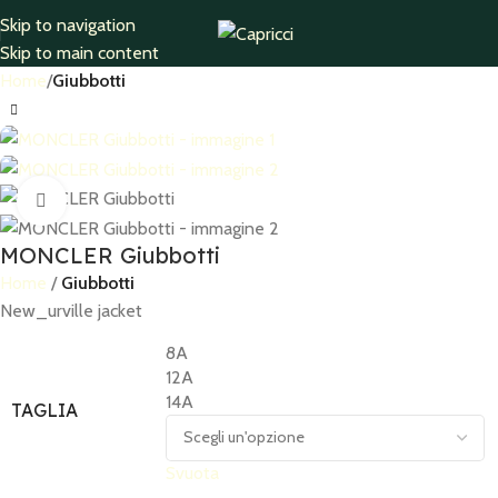
Skip to navigation
Skip to main content
Home
Giubbotti
Click to enlarge
MONCLER Giubbotti
Home
Giubbotti
New_urville jacket
8A
12A
14A
TAGLIA
Svuota