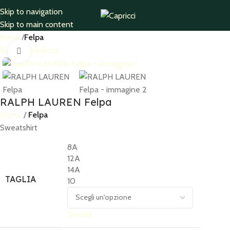
Skip to navigation
Skip to main content
Home
Felpa
Back to products
Click to enlarge
RALPH LAUREN Felpa
Home
Felpa
Sweatshirt
8A
12A
14A
TAGLIA
10
Svuota