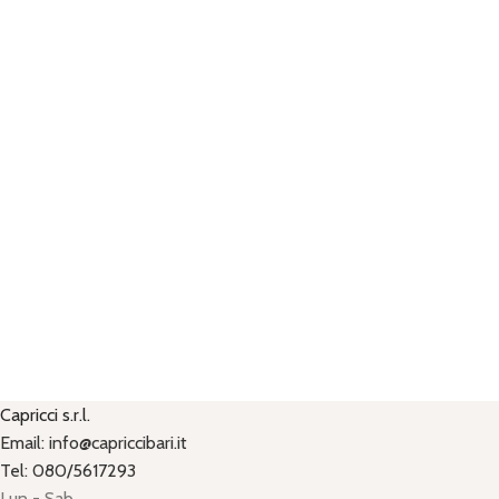
Capricci s.r.l.
Email: info@capriccibari.it
Tel: 080/5617293
Lun - Sab