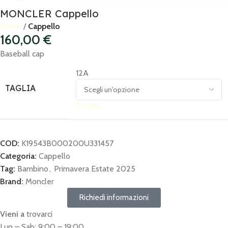
MONCLER Cappello
Home
Cappello
160,00
€
Baseball cap
12A
TAGLIA
Svuota
COD:
K19543B000200U331457
Categoria:
Cappello
Tag:
Bambino
,
Primavera Estate 2025
Brand:
Moncler
Richiedi informazioni
Vieni a
trovarci
Lun – Sab: 9:00 – 19:00