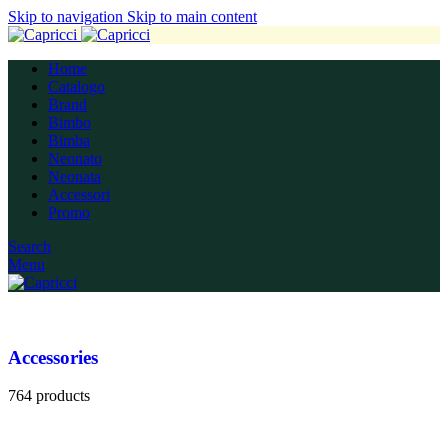
Skip to navigation
Skip to main content
Home
Catalogo
Brand
Bimbo
Bimba
Neonato
Neonata
Accessori
Promo
Search
Menu
Accessories
764 products