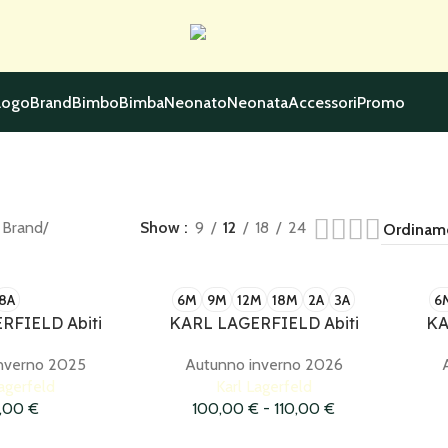
logo
Brand
Bimbo
Bimba
Neonato
Neonata
Accessori
Promo
 Brand
Show
9
12
18
24
8A
6M
9M
12M
18M
2A
3A
6
RFIELD Abiti
KARL LAGERFIELD Abiti
KA
nverno 2025
Autunno inverno 2026
agerfeld
Karl Lagerfeld
0,00
€
100,00
€
-
110,00
€