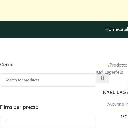
Skip to navigation
Skip to main content
Home
Cata
Accessories
Cerca
Home
Prodotto
Karl Lagerfeld
KARL LAGE
Autunno I
Filtra per prezzo
Karl L
13