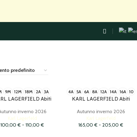
M
9M
12M
18M
2A
3A
4A
5A
6A
8A
12A
14A
16A
10
RL LAGERFIELD Abiti
KARL LAGERFIELD Abiti
Autunno inverno 2026
Autunno inverno 2026
Karl Lagerfeld
Karl Lagerfeld
100,00
€
-
110,00
€
165,00
€
-
205,00
€