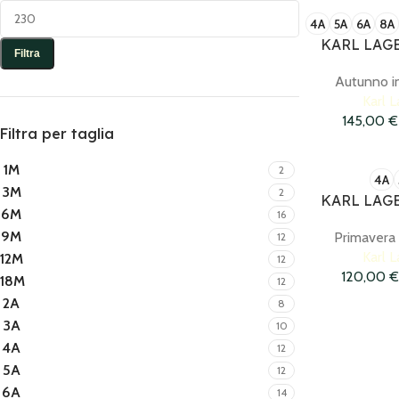
4A
5A
6A
8A
KARL LAGE
Filtra
Autunno i
Karl L
145,00
€
Filtra per taglia
1M
2
4A
3M
2
KARL LAGE
6M
16
9M
Primavera
12
Karl L
12M
12
120,00
€
18M
12
2A
8
3A
10
4A
12
5A
12
6A
14