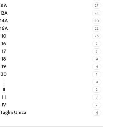
8A
27
12A
23
14A
20
16A
22
10
26
16
2
17
3
18
4
19
4
20
1
I
4
II
2
III
3
IV
2
Taglia Unica
4