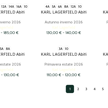
12A
14A
16A
10
4A
5A
6A
8A
12A
10
RFIELD Abiti
KARL LAGERFIELD Abiti
KA
nverno 2026
Autunno inverno 2026
agerfeld
Karl Lagerfeld
-
185,00
€
130,00
€
-
140,00
€
5A
8A
3A
10
RFIELD Abiti
KARL LAGERFIELD Abiti
KA
 estate 2026
Primavera estate 2026
agerfeld
Karl Lagerfeld
-
130,00
€
110,00
€
-
120,00
€
1
2
3
4
5