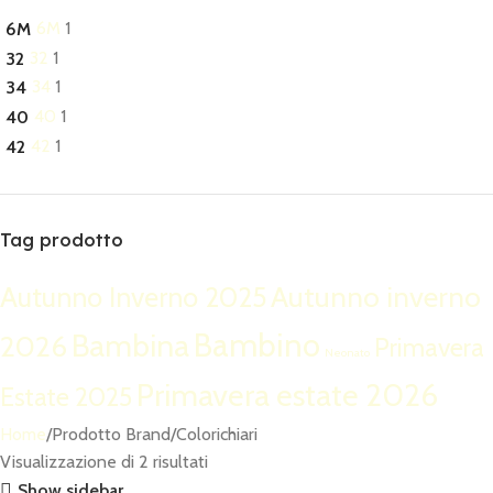
6M
1
6M
32
1
32
34
1
34
40
1
40
42
1
42
Tag prodotto
Autunno inverno
Autunno Inverno 2025
Bambino
Bambina
2026
Primavera
Neonato
Primavera estate 2026
Estate 2025
Home
Prodotto Brand
Colorichiari
Visualizzazione di 2 risultati
Show sidebar