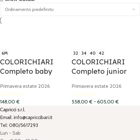
6M
32
34
40
42
COLORICHIARI
COLORICHIARI
Completo baby
Completo junior
Primavera estate 2026
Primavera estate 2026
Colorichiari
Colorichiari
148,00
€
558,00
€
-
605,00
€
Capricci s.r.l.
Email: info@capriccibari.it
Tel: 080/5617293
Lun - Sab