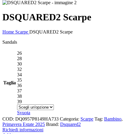
DSQUARED2 Scarpe
Home
Scarpe
DSQUARED2 Scarpe
Sandals
26
28
30
32
34
35
Taglia
36
37
38
39
Svuota
COD:
DQ0957P8149HA733
Categoria:
Scarpe
Tag:
Bambino
,
Primavera Estate 2025
Brand:
Dsquared2
Richiedi informazioni