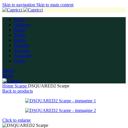
Skip to navigation
Skip to main content
Home
Catalogo
Brand
Bimbo
Bimba
Neonato
Neonata
Accessori
Promo
Search
Menu
Home
Scarpe
DSQUARED2 Scarpe
Back to products
Click to enlarge