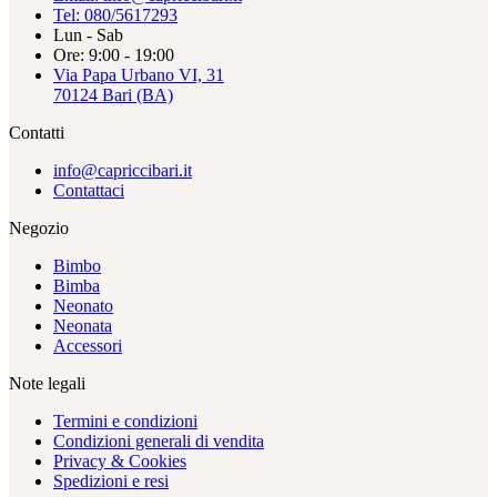
Tel: 080/5617293
Lun - Sab
Ore: 9:00 - 19:00
Via Papa Urbano VI, 31
70124 Bari (BA)
Contatti
info@capriccibari.it
Contattaci
Negozio
Bimbo
Bimba
Neonato
Neonata
Accessori
Note legali
Termini e condizioni
Condizioni generali di vendita
Privacy & Cookies
Spedizioni e resi