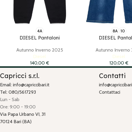
4A
8A
10
DIESEL Pantaloni
DIESEL Pantal
Autunno Inverno 2025
Autunno Inverno
Diesel
Diesel
140,00
€
120,00
€
Capricci s.r.l.
Contatti
Email: info@capriccibari.it
info@capriccibari.
Tel: 080/5617293
Contattaci
Lun - Sab
Ore: 9:00 - 19:00
Via Papa Urbano VI, 31
70124 Bari (BA)