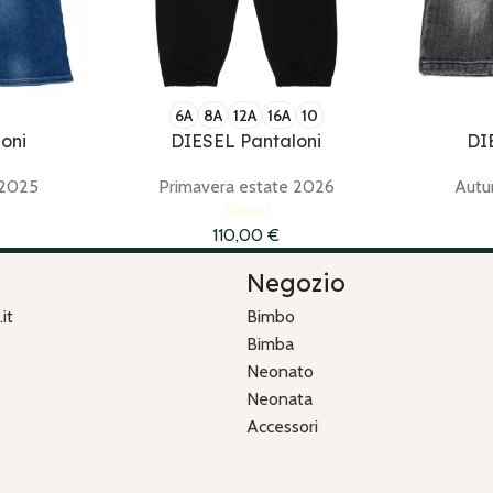
6A
8A
12A
16A
10
oni
DIESEL Pantaloni
DI
 2025
Primavera estate 2026
Autu
Diesel
110,00
€
Negozio
it
Bimbo
Bimba
Neonato
Neonata
Accessori