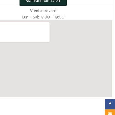
Richiedi informazioni
Vieni a
trovarci
Lun – Sab: 9:00 – 19:00
Faceb
Email