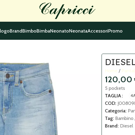
logo
Brand
Bimbo
Bimba
Neonato
Neonata
Accessori
Promo
DIESEL
Home
Panta
120,00
5 pockets
TAGLIA
4
COD:
J00809
Categoria:
Pan
Tag:
Bambino
,
Brand:
Diesel