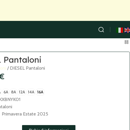
 Pantaloni
loni
DIESEL Pantaloni
€
A
6A
8A
12A
14A
16A
KXBNYK01
taloni
Primavera Estate 2025