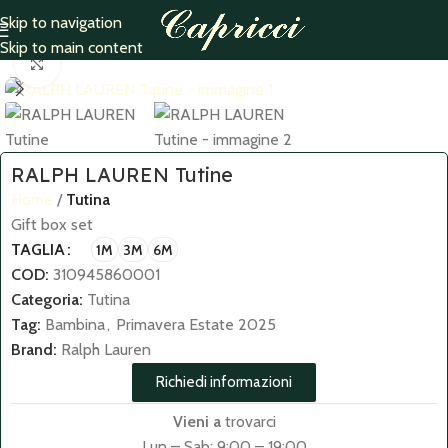
Skip to navigation
Home
Tutina
Skip to main content
Click to enlarge
RALPH LAUREN Tutine
Home
Tutina
Gift box set
TAGLIA
1M
3M
6M
COD:
310945860001
Categoria:
Tutina
Tag:
Bambina
,
Primavera Estate 2025
Brand:
Ralph Lauren
Richiedi informazioni
Vieni a
trovarci
Lun – Sab: 9:00 – 19:00