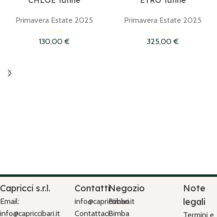
CHLOE Tutine
ETRO Tutine
Primavera Estate 2025
Primavera Estate 2025
Chloe'
Etro
130,00
€
325,00
€
Capricci s.r.l.
Contatti
Negozio
Note
legali
Email:
info@capriccibari.it
Bimbo
info@capriccibari.it
Contattaci
Bimba
Termini e