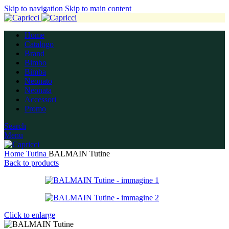
Skip to navigation
Skip to main content
Home
Catalogo
Brand
Bimbo
Bimba
Neonato
Neonata
Accessori
Promo
Search
Menu
Home
Tutina
BALMAIN Tutine
Back to products
Click to enlarge