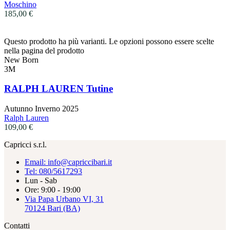
Moschino
185,00
€
Questo prodotto ha più varianti. Le opzioni possono essere scelte
nella pagina del prodotto
New Born
3M
RALPH LAUREN Tutine
Autunno Inverno 2025
Ralph Lauren
109,00
€
Capricci s.r.l.
Email: info@capriccibari.it
Tel: 080/5617293
Lun - Sab
Ore: 9:00 - 19:00
Via Papa Urbano VI, 31
70124 Bari (BA)
Contatti