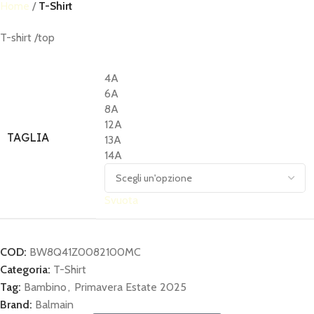
Home
T-Shirt
T-shirt /top
4A
6A
8A
12A
TAGLIA
13A
14A
Svuota
COD:
BW8Q41Z0082100MC
Categoria:
T-Shirt
Tag:
Bambino
,
Primavera Estate 2025
Brand:
Balmain