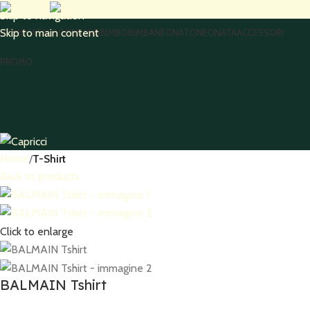
Skip to navigation
Skip to main content
HOME
CATALOGO
BRAND
BIMBO
BIMBA
NEONATO
NEONATA
ACCESSORI
PROMO
Home
T-Shirt
Back to products
Click to enlarge
BALMAIN Tshirt