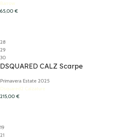
Barrow
65,00
€
28
29
30
DSQUARED CALZ Scarpe
Primavera Estate 2025
Dsquared2 Calzature
215,00
€
19
21