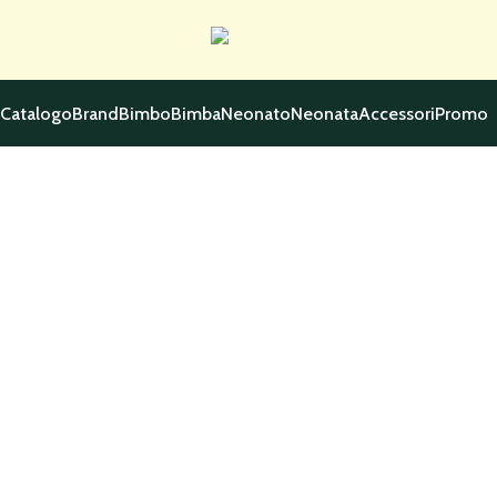
Catalogo
Brand
Bimbo
Bimba
Neonato
Neonata
Accessori
Promo