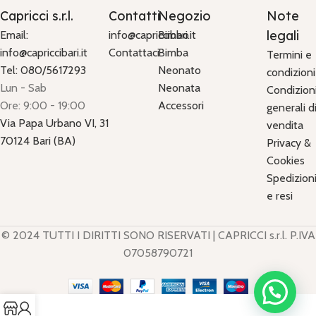
Capricci s.r.l.
Contatti
Negozio
Note
legali
Email:
info@capriccibari.it
Bimbo
info@capriccibari.it
Contattaci
Bimba
Termini e
Tel: 080/5617293
Neonato
condizioni
Lun - Sab
Neonata
Condizion
Ore: 9:00 - 19:00
Accessori
generali d
Via Papa Urbano VI, 31
vendita
70124 Bari (BA)
Privacy &
Cookies
Spedizion
e resi
© 2024 TUTTI I DIRITTI SONO RISERVATI | CAPRICCI s.r.l. P.IVA
07058790721