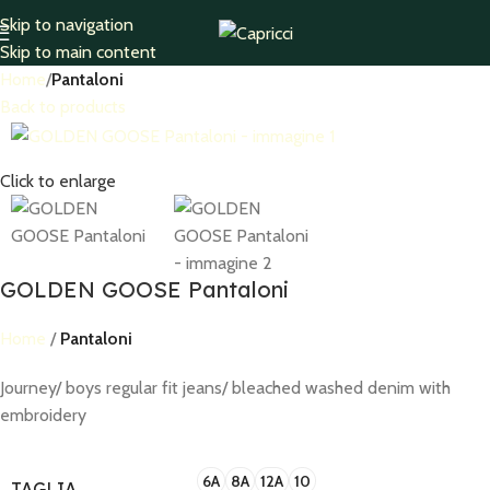
Skip to navigation
Skip to main content
Home
Pantaloni
Back to products
Click to enlarge
GOLDEN GOOSE Pantaloni
Home
Pantaloni
Journey/ boys regular fit jeans/ bleached washed denim with
embroidery
6A
8A
12A
10
TAGLIA