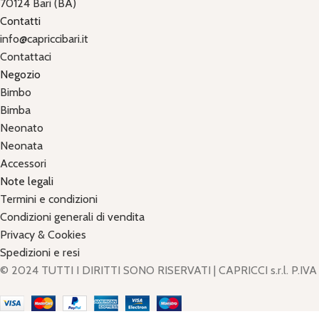
70124 Bari (BA)
Contatti
info@capriccibari.it
Contattaci
Negozio
Bimbo
Bimba
Neonato
Neonata
Accessori
Note legali
Termini e condizioni
Condizioni generali di vendita
Privacy & Cookies
Spedizioni e resi
© 2024 TUTTI I DIRITTI SONO RISERVATI | CAPRICCI s.r.l. P.I