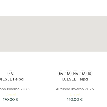
4A
8A
12A
14A
16A
10
IESEL Felpa
DIESEL Felpa
nno Inverno 2025
Autunno Inverno 2025
Diesel
Diesel
170,00
€
140,00
€