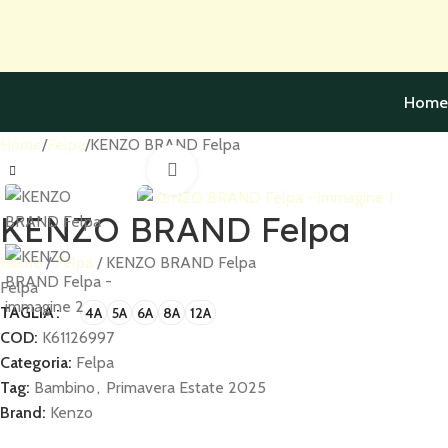
Skip to navigation
Skip to main content
Home
Home
Felpa
KENZO BRAND Felpa
Click to enlarge
KENZO BRAND Felpa
Home
Felpa
KENZO BRAND Felpa
Felpa
TAGLIA
4A
5A
6A
8A
12A
COD:
K61126997
Categoria:
Felpa
Tag:
Bambino
,
Primavera Estate 2025
Brand:
Kenzo