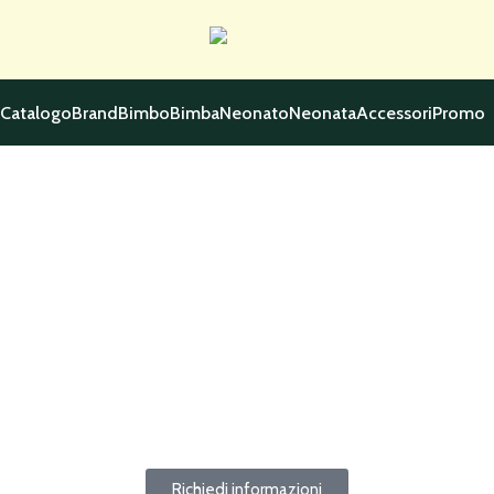
Catalogo
Brand
Bimbo
Bimba
Neonato
Neonata
Accessori
Promo
Richiedi informazioni