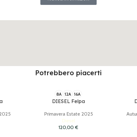
Potrebbero piacerti
8A
12A
16A
pa
DIESEL Felpa
D
 2025
Primavera Estate 2025
Autu
Diesel
120,00
€